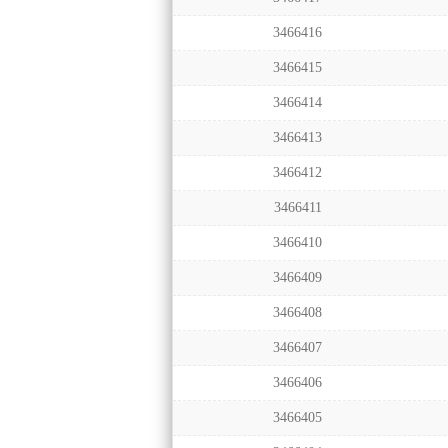
3466416
3466415
3466414
3466413
3466412
3466411
3466410
3466409
3466408
3466407
3466406
3466405