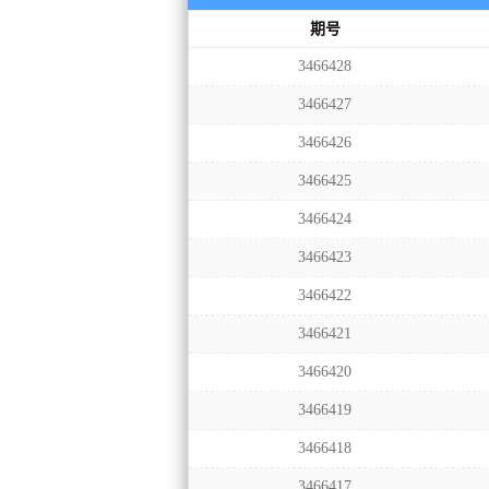
期号
3466428
3466427
3466426
3466425
3466424
3466423
3466422
3466421
3466420
3466419
3466418
3466417