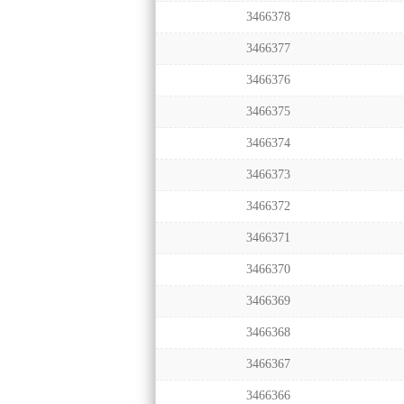
3466378
3466377
3466376
3466375
3466374
3466373
3466372
3466371
3466370
3466369
3466368
3466367
3466366