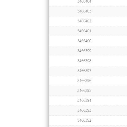
3466404
3466403
3466402
3466401
3466400
3466399
3466398
3466397
3466396
3466395
3466394
3466393
3466392