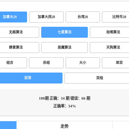
加拿大28
加拿大西28
台湾28
比特币28
无痕算法
七星算法
劫难算法
肆意算法
恶魔算法
天狗算法
组合
杀组
大小
单双
双项
双组
100期 正确：34 期 错误：66 期
正确率：34%
走势