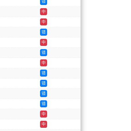
错
中
中
错
中
错
中
错
错
错
错
中
中