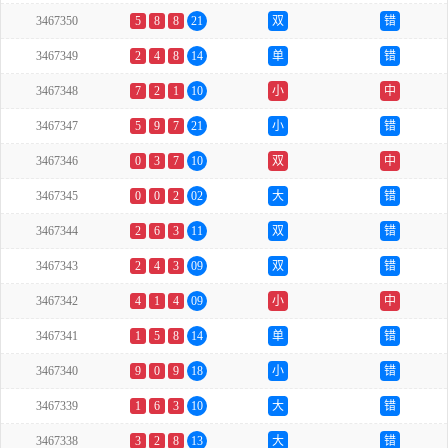
3467350
5
8
8
21
双
错
3467349
2
4
8
14
单
错
3467348
7
2
1
10
小
中
3467347
5
9
7
21
小
错
3467346
0
3
7
10
双
中
3467345
0
0
2
02
大
错
3467344
2
6
3
11
双
错
3467343
2
4
3
09
双
错
3467342
4
1
4
09
小
中
3467341
1
5
8
14
单
错
3467340
9
0
9
18
小
错
3467339
1
6
3
10
大
错
3467338
3
2
8
13
大
错