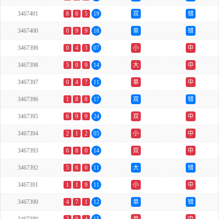
3467401
8
6
5
19
双
错
3467400
0
9
9
18
单
错
3467399
0
4
3
07
小
中
3467398
5
0
9
14
大
中
3467397
0
4
7
11
单
中
3467396
1
8
8
17
双
错
3467395
6
9
9
24
双
中
3467394
2
1
2
05
小
中
3467393
6
8
0
14
双
中
3467392
5
6
0
11
大
错
3467391
1
1
9
11
小
中
3467390
4
7
1
12
单
错