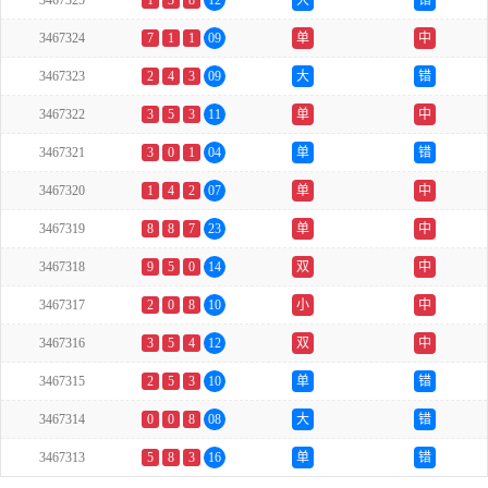
3467325
1
3
8
12
大
错
3467324
7
1
1
09
单
中
3467323
2
4
3
09
大
错
3467322
3
5
3
11
单
中
3467321
3
0
1
04
单
错
3467320
1
4
2
07
单
中
3467319
8
8
7
23
单
中
3467318
9
5
0
14
双
中
3467317
2
0
8
10
小
中
3467316
3
5
4
12
双
中
3467315
2
5
3
10
单
错
3467314
0
0
8
08
大
错
3467313
5
8
3
16
单
错