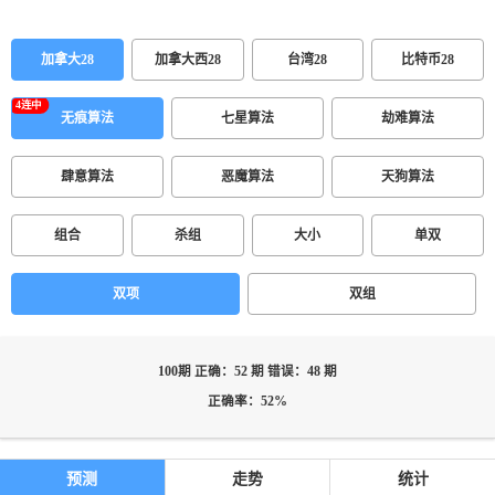
加拿大28
加拿大西28
台湾28
比特币28
无痕算法
七星算法
劫难算法
肆意算法
恶魔算法
天狗算法
组合
杀组
大小
单双
双项
双组
100期 正确：52 期 错误：48 期
正确率：52%
预测
走势
统计