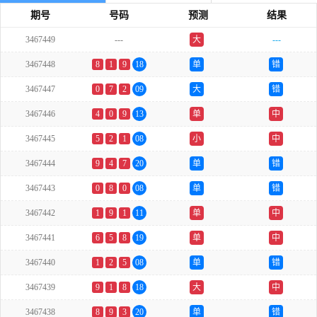
期号
号码
预测
结果
3467449
---
大
---
3467448
8
1
9
18
单
错
3467447
0
7
2
09
大
错
3467446
4
0
9
13
单
中
3467445
5
2
1
08
小
中
3467444
9
4
7
20
单
错
3467443
0
8
0
08
单
错
3467442
1
9
1
11
单
中
3467441
6
5
8
19
单
中
3467440
1
2
5
08
单
错
3467439
9
1
8
18
大
中
3467438
8
9
3
20
单
错