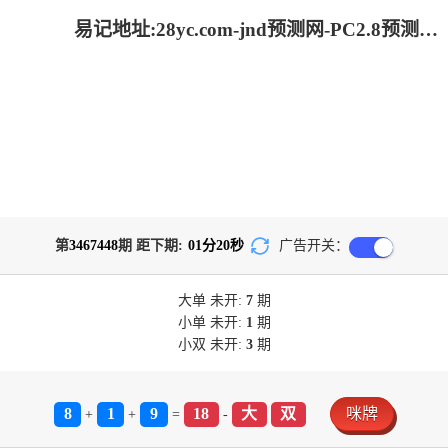
易记地址:28yc.com-jnd预测网-PC2.8预测走势网站
第
3467448
期 距下期:
01
分
20
秒
广告开关：
大单
未开:
7
期
小单
未开:
1
期
小双
未开:
3
期
8
1
9
18
大
双
咪牌
+
+
=
-