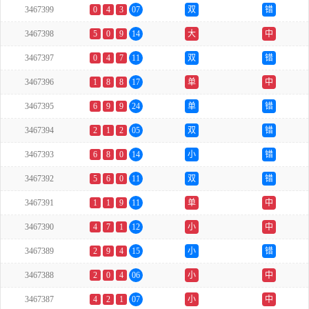
3467399
0
4
3
07
双
错
3467398
5
0
9
14
大
中
3467397
0
4
7
11
双
错
3467396
1
8
8
17
单
中
3467395
6
9
9
24
单
错
3467394
2
1
2
05
双
错
3467393
6
8
0
14
小
错
3467392
5
6
0
11
双
错
3467391
1
1
9
11
单
中
3467390
4
7
1
12
小
中
3467389
2
9
4
15
小
错
3467388
2
0
4
06
小
中
3467387
4
2
1
07
小
中