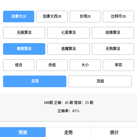
加拿大28
加拿大西28
台湾28
比特币28
无痕算法
七星算法
劫难算法
肆意算法
恶魔算法
天狗算法
组合
杀组
大小
单双
双项
双组
100期 正确：45 期 错误：55 期
正确率：45%
预测
走势
统计