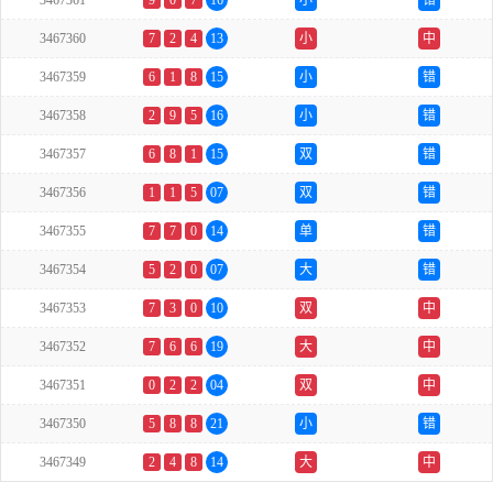
3467361
9
0
7
16
小
错
3467360
7
2
4
13
小
中
3467359
6
1
8
15
小
错
3467358
2
9
5
16
小
错
3467357
6
8
1
15
双
错
3467356
1
1
5
07
双
错
3467355
7
7
0
14
单
错
3467354
5
2
0
07
大
错
3467353
7
3
0
10
双
中
3467352
7
6
6
19
大
中
3467351
0
2
2
04
双
中
3467350
5
8
8
21
小
错
3467349
2
4
8
14
大
中