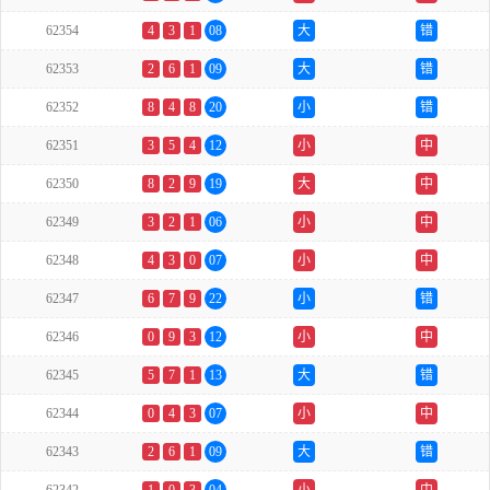
62354
4
3
1
08
大
错
62353
2
6
1
09
大
错
62352
8
4
8
20
小
错
62351
3
5
4
12
小
中
62350
8
2
9
19
大
中
62349
3
2
1
06
小
中
62348
4
3
0
07
小
中
62347
6
7
9
22
小
错
62346
0
9
3
12
小
中
62345
5
7
1
13
大
错
62344
0
4
3
07
小
中
62343
2
6
1
09
大
错