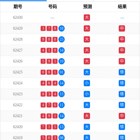
期号
号码
预测
结果
62430
---
大
---
单
62429
3
7
8
18
大
中
62428
9
8
8
25
大
中
62427
4
1
9
14
大
中
62426
5
9
5
19
大
中
62425
0
0
1
01
大
错
62424
4
6
4
14
小
错
62423
8
3
4
15
小
错
62422
4
7
0
11
大
错
62421
4
9
1
14
大
中
62420
7
1
5
13
大
错
62419
5
0
3
08
大
错