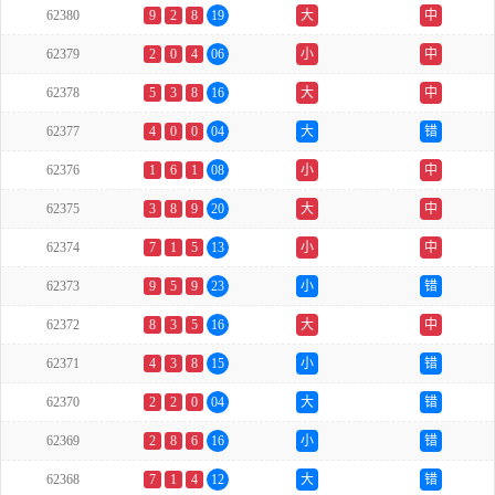
62380
9
2
8
19
大
中
62379
2
0
4
06
小
中
62378
5
3
8
16
大
中
62377
4
0
0
04
大
错
62376
1
6
1
08
小
中
62375
3
8
9
20
大
中
62374
7
1
5
13
小
中
62373
9
5
9
23
小
错
62372
8
3
5
16
大
中
62371
4
3
8
15
小
错
62370
2
2
0
04
大
错
62369
2
8
6
16
小
错
62368
7
1
4
12
大
错