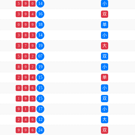
14
小
5
9
0
16
双
3
9
4
18
单
0
9
9
14
小
3
8
3
19
大
3
7
9
07
双
5
0
2
19
小
8
9
2
15
单
2
9
4
15
小
0
9
6
15
双
1
9
5
17
小
9
1
7
12
大
2
4
6
24
双
9
9
6