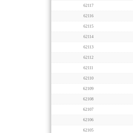
62117
62116
62115
62114
62113
62112
62111
62110
62109
62108
62107
62106
62105