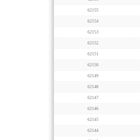
62155
62154
62153
62152
62151
62150
62149
62148
62147
62146
62145
62144