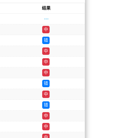
结果
---
中
错
中
中
中
错
中
错
中
中
中