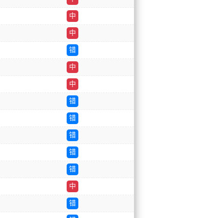
中
中
错
中
中
错
错
错
错
错
中
错