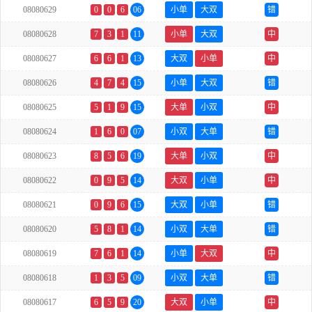
08080629
0
0
6
06
小单
大双
错
08080628
7
3
1
11
小单
大双
中
08080627
6
6
1
13
大双
小单
中
08080626
4
7
4
15
小单
大双
错
08080625
5
1
9
15
大单
小双
中
08080624
1
6
0
07
小双
大单
错
08080623
8
5
6
19
大单
小双
中
08080622
0
9
5
14
大双
小单
中
08080621
0
9
6
15
大双
小单
错
08080620
5
8
1
14
小双
大单
错
08080619
7
6
1
14
小单
大双
中
08080618
1
3
5
09
小双
大单
错
08080617
6
5
9
20
大双
小单
中