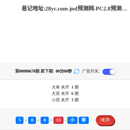
易记地址:28yc.com-jnd预测网-PC2.8预测走势网站
第
08080678
期 距下期:
00
分
08
秒
广告开关：
大单
未开:
1
期
大双
未开:
6
期
小双
未开:
3
期
5
0
8
13
小
单
咪牌
+
+
=
-