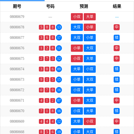
期号
号码
预测
结果
08080679
---
小双
大单
---
08080678
5
0
8
13
大双
小单
中
08080677
3
6
8
17
大双
小单
错
08080676
1
2
8
11
小单
大双
中
08080675
2
7
3
12
小双
大单
中
08080674
3
0
6
09
大单
小双
错
08080673
9
1
5
15
小单
大双
错
08080672
0
7
9
16
小双
大单
错
08080671
4
1
2
07
小单
大双
中
08080670
7
1
8
16
小双
大单
错
08080669
4
4
4
12
大单
小双
中
08080668
8
5
6
19
小单
大双
错