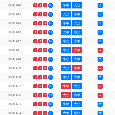
08080616
4
1
1
06
小单
大双
错
08080615
0
3
7
10
大双
小单
错
08080614
2
0
4
06
小单
大双
错
08080613
1
3
7
11
大单
小双
错
08080612
2
4
1
07
小双
大单
错
08080611
7
8
6
21
小双
大单
中
08080610
6
2
5
13
小双
大单
错
08080609
6
7
0
13
大双
小单
中
08080608
7
3
6
16
小双
大单
错
08080607
6
0
1
07
小单
大双
中
08080606
4
8
2
14
大双
小单
中
08080605
3
0
5
08
小单
大双
错
08080604
7
6
5
18
大单
小双
错