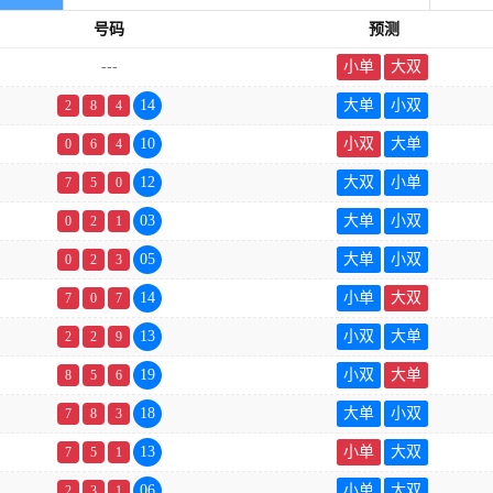
号码
预测
---
小单
大双
14
大单
小双
2
8
4
10
小双
大单
0
6
4
12
大双
小单
7
5
0
03
大单
小双
0
2
1
05
大单
小双
0
2
3
14
小单
大双
7
0
7
13
小双
大单
2
2
9
19
小双
大单
8
5
6
18
大单
小双
7
8
3
13
小单
大双
7
5
1
06
小单
大双
2
3
1