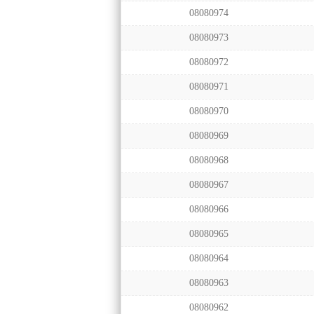
08080974
08080973
08080972
08080971
08080970
08080969
08080968
08080967
08080966
08080965
08080964
08080963
08080962