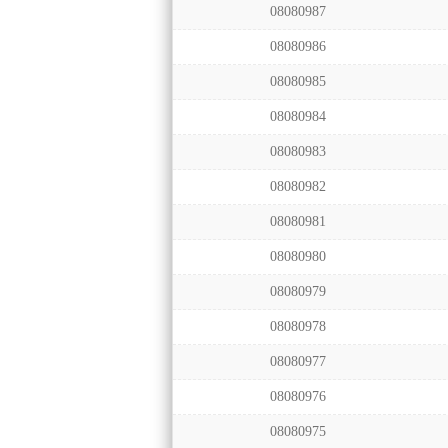
08080987
08080986
08080985
08080984
08080983
08080982
08080981
08080980
08080979
08080978
08080977
08080976
08080975