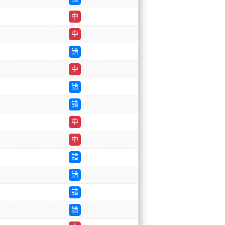
中
中
错
中
错
错
中
中
错
错
错
错