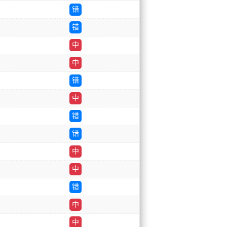
错
错
中
中
错
中
错
错
中
中
错
中
中