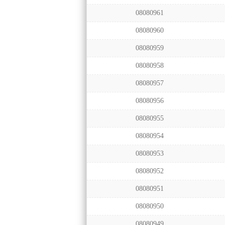
08080961
08080960
08080959
08080958
08080957
08080956
08080955
08080954
08080953
08080952
08080951
08080950
08080949