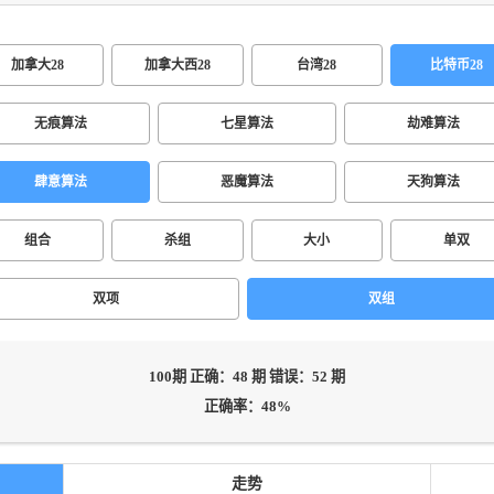
加拿大28
加拿大西28
台湾28
比特币28
无痕算法
七星算法
劫难算法
肆意算法
恶魔算法
天狗算法
组合
杀组
大小
单双
双项
双组
100期 正确：48 期 错误：52 期
正确率：48%
走势