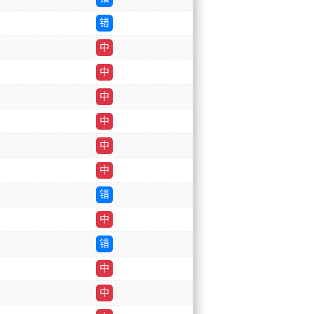
错
中
中
中
中
中
中
错
中
错
中
中