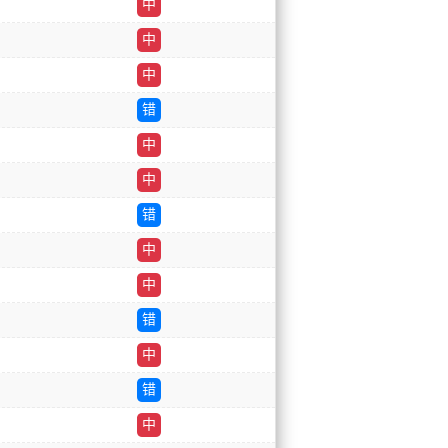
中
中
中
错
中
中
错
中
中
错
中
错
中