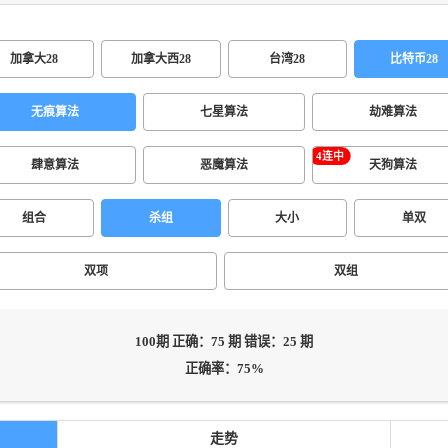
加拿大28
加拿大西28
台湾28
比特币28
无痕算法
七星算法
劫难算法
肆意算法
恶魔算法
天狗算法
组合
杀组
大小
单双
双项
双组
100期 正确：75 期 错误：25 期
正确率：75%
走势