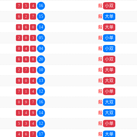
16
殺
小双
7
5
4
15
殺
大单
6
2
7
14
殺
大单
8
6
0
05
殺
小单
2
0
3
04
殺
小双
0
4
0
20
殺
小双
6
6
8
10
殺
大单
2
7
1
13
殺
大双
9
0
4
12
殺
小单
7
1
4
16
殺
大双
0
9
7
14
殺
大双
1
4
9
12
殺
小单
5
3
4
17
殺
大单
4
6
7