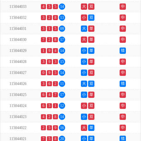
115044033
4
5
5
14
大
双
中
115044032
3
2
8
13
小
双
中
115044031
3
1
5
09
大
单
中
115044030
7
2
8
17
大
单
中
115044029
1
9
4
14
小
单
错
115044028
3
9
3
15
小
单
中
115044027
0
9
5
14
小
双
中
115044026
3
6
2
11
大
双
错
115044025
6
4
7
17
小
单
中
115044024
6
5
1
12
小
双
中
115044023
4
2
8
14
小
双
中
115044022
2
5
9
16
大
单
中
115044021
7
5
8
20
小
单
错