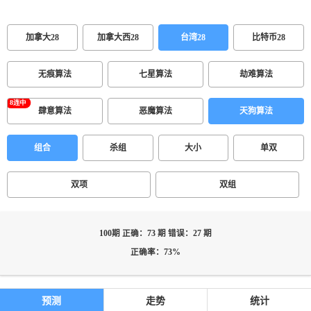
加拿大28
加拿大西28
台湾28
比特币28
无痕算法
七星算法
劫难算法
肆意算法
恶魔算法
天狗算法
组合
杀组
大小
单双
双项
双组
100期 正确：73 期 错误：27 期
正确率：73%
预测
走势
统计