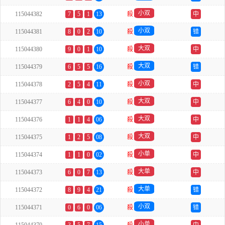
小双
115044382
7
5
1
13
殺
中
小双
115044381
8
0
2
10
殺
错
大双
115044380
9
0
1
10
殺
中
大双
115044379
6
5
5
16
殺
错
小双
115044378
2
5
4
11
殺
中
大双
115044377
6
4
0
10
殺
中
大双
115044376
1
1
4
06
殺
中
大双
115044375
1
2
5
08
殺
中
小单
115044374
1
1
0
02
殺
中
大单
115044373
6
0
7
13
殺
中
大单
115044372
8
9
4
21
殺
错
小双
115044371
0
6
0
06
殺
错
小单