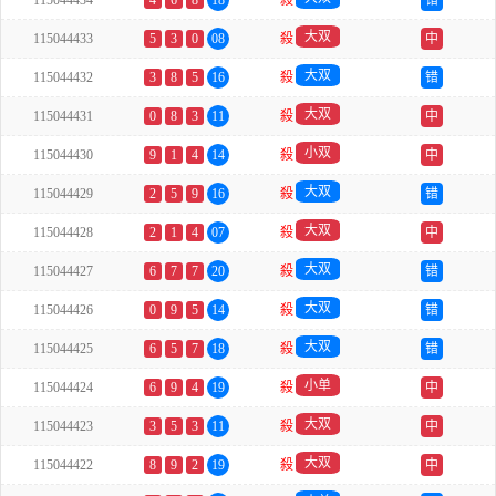
115044434
4
6
8
18
殺
错
大双
115044433
5
3
0
08
殺
中
大双
115044432
3
8
5
16
殺
错
大双
115044431
0
8
3
11
殺
中
小双
115044430
9
1
4
14
殺
中
大双
115044429
2
5
9
16
殺
错
大双
115044428
2
1
4
07
殺
中
大双
115044427
6
7
7
20
殺
错
大双
115044426
0
9
5
14
殺
错
大双
115044425
6
5
7
18
殺
错
小单
115044424
6
9
4
19
殺
中
大双
115044423
3
5
3
11
殺
中
大双
115044422
8
9
2
19
殺
中