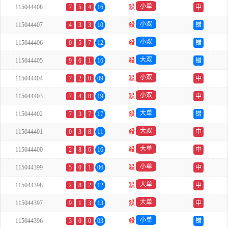
小单
115044408
7
5
4
16
殺
中
小双
115044407
4
3
3
10
殺
错
小双
115044406
0
5
7
12
殺
错
大双
115044405
9
6
1
16
殺
错
小双
115044404
7
2
0
09
殺
中
小双
115044403
7
4
8
19
殺
中
大单
115044402
7
3
7
17
殺
错
大双
115044401
0
3
8
11
殺
中
大单
115044400
2
8
6
16
殺
中
小单
115044399
5
0
1
06
殺
中
大单
115044398
2
8
2
12
殺
中
大单
115044397
9
1
3
13
殺
中
小单
115044396
3
0
0
03
殺
错