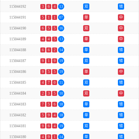
115044192
3
6
4
13
双
错
115044191
5
1
1
07
单
中
115044190
6
5
5
16
双
中
115044189
4
4
5
13
单
中
115044188
6
6
2
14
单
错
115044187
9
1
9
19
双
错
115044186
9
5
5
19
单
中
115044185
4
7
0
11
双
错
115044184
2
3
5
10
双
中
115044183
7
5
6
18
单
错
115044182
5
9
4
18
单
错
115044181
9
6
4
19
双
错
115044180
4
9
1
14
单
错