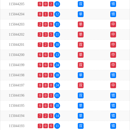
115044205
9
0
2
11
双
错
115044204
8
1
3
12
单
错
115044203
2
0
9
11
单
中
115044202
3
3
5
11
单
中
115044201
7
2
1
10
双
中
115044200
6
6
1
13
单
中
115044199
9
6
9
24
双
中
115044198
6
9
3
18
单
错
115044197
8
8
8
24
双
中
115044196
0
0
1
01
双
错
115044195
6
6
6
18
单
错
115044194
7
2
5
14
单
错
115044193
5
0
6
11
双
错