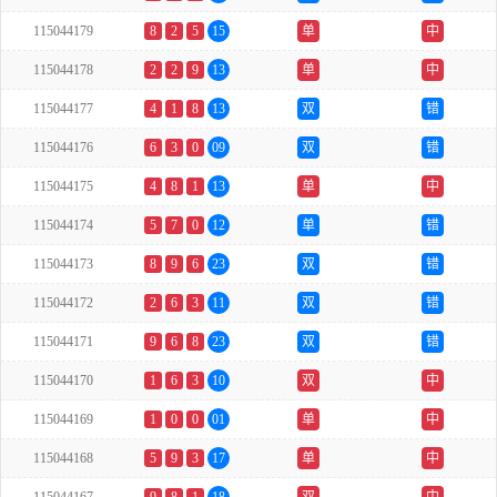
115044179
8
2
5
15
单
中
115044178
2
2
9
13
单
中
115044177
4
1
8
13
双
错
115044176
6
3
0
09
双
错
115044175
4
8
1
13
单
中
115044174
5
7
0
12
单
错
115044173
8
9
6
23
双
错
115044172
2
6
3
11
双
错
115044171
9
6
8
23
双
错
115044170
1
6
3
10
双
中
115044169
1
0
0
01
单
中
115044168
5
9
3
17
单
中