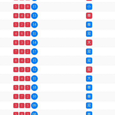
15
小
5
1
9
13
单
0
4
9
14
单
5
2
7
11
双
4
6
1
14
大
8
3
3
17
双
7
8
2
15
双
8
4
3
12
双
6
3
3
11
大
2
4
5
18
单
5
8
5
10
单
1
7
2
09
双
3
1
5
08
单
5
0
3