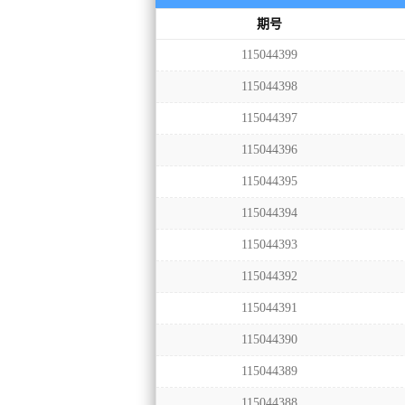
期号
115044399
115044398
115044397
115044396
115044395
115044394
115044393
115044392
115044391
115044390
115044389
115044388