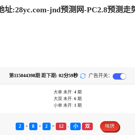
址:28yc.com-jnd预测网-PC2.8预测
第
115044398
期 距下期:
02
分
59
秒
广告开关：
大单
未开:
4
期
大双
未开:
6
期
小单
未开:
1
期
2
+
8
+
2
=
12
-
小
双
咪牌