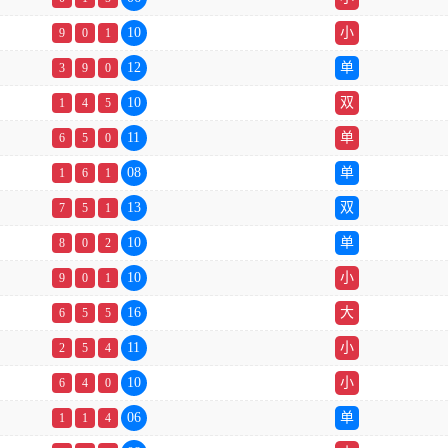
10
小
9
0
1
12
单
3
9
0
10
双
1
4
5
11
单
6
5
0
08
单
1
6
1
13
双
7
5
1
10
单
8
0
2
10
小
9
0
1
16
大
6
5
5
11
小
2
5
4
10
小
6
4
0
06
单
1
1
4