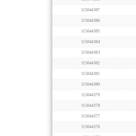
115044387
115044386
115044385
115044384
115044383
115044382
115044381
115044380
115044379
115044378
115044377
115044376