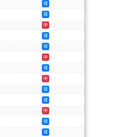
错
错
中
错
错
中
错
中
错
错
中
错
错