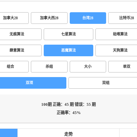
加拿大28
加拿大西28
台湾28
比特币28
无痕算法
七星算法
劫难算法
肆意算法
恶魔算法
天狗算法
组合
杀组
大小
单双
双项
双组
100期 正确：45 期 错误：55 期
正确率：45%
走势