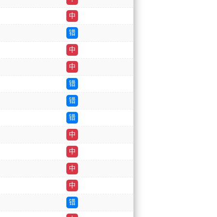
中
错
中
中
错
错
错
中
中
中
中
错