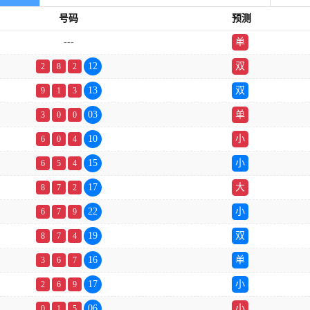
号码
预测
---
单
12
双
2
8
2
13
双
9
1
3
03
单
3
0
0
10
小
6
0
4
15
小
6
5
4
17
大
8
7
2
22
小
6
7
9
19
双
8
7
4
16
单
3
6
7
17
小
2
6
9
06
小
0
1
5