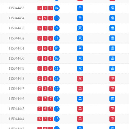
115044455
3
1
0
04
单
错
115044454
4
9
3
16
单
错
115044453
6
7
8
21
双
错
115044452
2
7
2
11
双
错
115044451
3
0
1
04
单
错
115044450
4
4
1
09
双
错
115044449
4
1
6
11
双
错
115044448
2
8
8
18
双
中
115044447
7
5
5
17
单
中
115044446
4
7
7
18
单
错
115044445
2
6
5
13
单
中
115044444
6
2
7
15
单
中