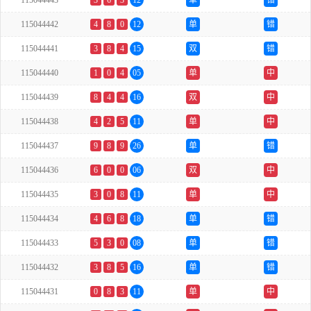
115044443
3
6
3
12
单
错
115044442
4
8
0
12
单
错
115044441
3
8
4
15
双
错
115044440
1
0
4
05
单
中
115044439
8
4
4
16
双
中
115044438
4
2
5
11
单
中
115044437
9
8
9
26
单
错
115044436
6
0
0
06
双
中
115044435
3
0
8
11
单
中
115044434
4
6
8
18
单
错
115044433
5
3
0
08
单
错
115044432
3
8
5
16
单
错
115044431
0
8
3
11
单
中