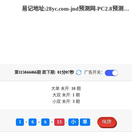
易记地址:28yc.com-jnd预测网-PC2.8预测走势网站
第
115044466
期 距下期:
01
分
07
秒
广告开关：
大单
未开:
10
期
大双
未开:
1
期
小双
未开:
3
期
1
6
6
13
小
单
咪牌
+
+
=
-