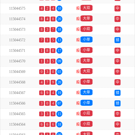
大双
115044575
4
2
4
10
殺
中
大单
115044574
8
4
8
20
殺
中
小双
115044573
8
3
7
18
殺
中
小单
115044572
7
1
5
13
殺
错
小单
115044571
1
8
8
17
殺
中
大单
115044570
1
3
5
09
殺
中
大双
115044569
0
3
0
03
殺
中
小单
115044568
4
7
9
20
殺
中
大单
115044567
6
9
4
19
殺
错
小单
115044566
3
0
4
07
殺
错
小双
115044565
3
3
9
15
殺
中
小双
115044564
6
6
6
18
殺
中
大双