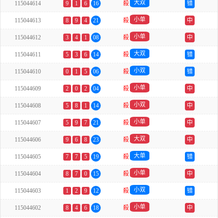
大双
115044614
9
1
6
16
殺
错
小单
115044613
8
9
4
21
殺
中
小单
115044612
3
4
1
08
殺
中
大双
115044611
5
3
6
14
殺
错
小双
115044610
0
1
5
06
殺
错
小单
115044609
2
0
2
04
殺
中
小双
115044608
5
8
1
14
殺
中
小单
115044607
5
9
7
21
殺
中
大双
115044606
9
6
8
23
殺
中
大单
115044605
7
7
5
19
殺
错
小单
115044604
8
7
0
15
殺
中
小双
115044603
1
2
9
12
殺
错
小单
115044602
8
4
6
18
殺
中