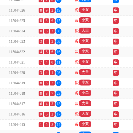
115044627
9
7
0
16
殺
错
小双
115044626
8
9
2
19
殺
中
小双
115044625
8
3
6
17
殺
中
大单
115044624
0
6
2
08
殺
中
小双
115044623
3
4
2
09
殺
中
小双
115044622
4
6
6
16
殺
中
小双
115044621
7
4
0
11
殺
中
大单
115044620
3
4
1
08
殺
中
小双
115044619
8
5
2
15
殺
中
小单
115044618
8
8
7
23
殺
中
大单
115044617
6
4
3
13
殺
中
大双
115044616
9
6
2
17
殺
中
小双
115044615
1
5
8
14
殺
中