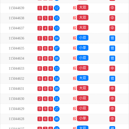
大双
115044639
1
4
7
12
殺
中
大双
115044638
9
5
1
15
殺
中
大双
115044637
2
4
7
13
殺
中
小双
115044636
1
3
0
04
殺
错
小单
115044635
3
0
4
07
殺
错
小双
115044634
8
0
0
08
殺
错
小双
115044633
8
1
4
13
殺
中
大双
115044632
6
4
4
14
殺
错
大双
115044631
0
0
9
09
殺
中
小双
115044630
2
6
3
11
殺
中
小双
115044629
9
9
9
27
殺
中
小单
115044628
1
6
1
08
殺
中
大双