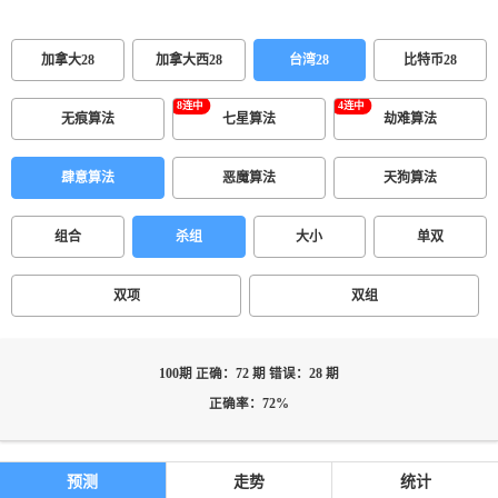
加拿大28
加拿大西28
台湾28
比特币28
无痕算法
七星算法
劫难算法
肆意算法
恶魔算法
天狗算法
组合
杀组
大小
单双
双项
双组
100期 正确：72 期 错误：28 期
正确率：72%
预测
走势
统计