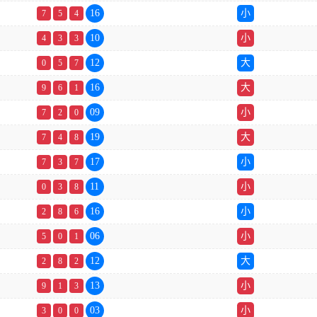
16
小
7
5
4
10
小
4
3
3
12
大
0
5
7
16
大
9
6
1
09
小
7
2
0
19
大
7
4
8
17
小
7
3
7
11
小
0
3
8
16
小
2
8
6
06
小
5
0
1
12
大
2
8
2
13
小
9
1
3
03
小
3
0
0