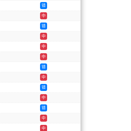
错
中
错
中
中
中
错
中
错
中
错
中
中