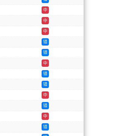
中
中
中
错
错
中
错
错
中
错
中
错