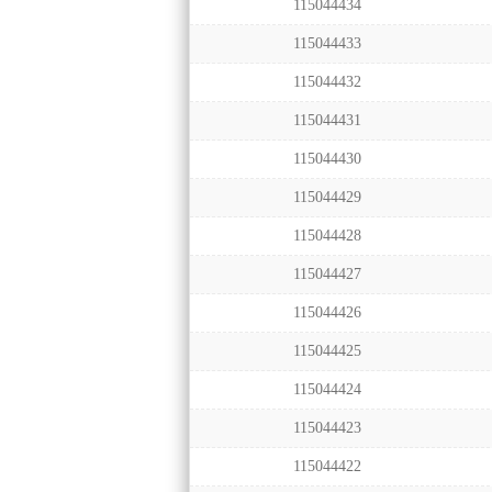
115044434
115044433
115044432
115044431
115044430
115044429
115044428
115044427
115044426
115044425
115044424
115044423
115044422