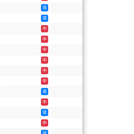
错
错
中
中
中
中
中
中
错
中
错
中
错