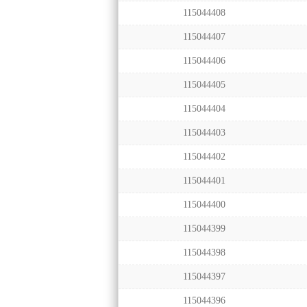
115044408
115044407
115044406
115044405
115044404
115044403
115044402
115044401
115044400
115044399
115044398
115044397
115044396