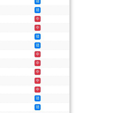
错
错
中
中
错
错
中
中
中
中
中
错
错