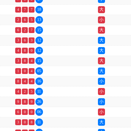
18
大
4
7
7
13
小
2
6
5
15
大
6
2
7
12
大
3
6
3
12
大
4
8
0
15
大
3
8
4
05
大
1
0
4
16
小
8
4
4
11
小
4
2
5
26
小
9
8
9
06
小
6
0
0
11
大
3
0
8