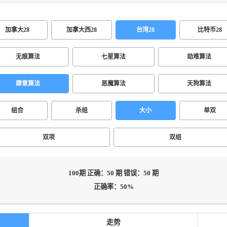
加拿大28
加拿大西28
台湾28
比特币28
无痕算法
七星算法
劫难算法
肆意算法
恶魔算法
天狗算法
组合
杀组
大小
单双
双项
双组
100期 正确：50 期 错误：50 期
正确率：50%
走势