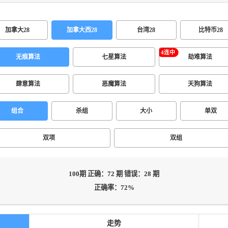
加拿大28
加拿大西28
台湾28
比特币28
无痕算法
七星算法
劫难算法
肆意算法
恶魔算法
天狗算法
组合
杀组
大小
单双
双项
双组
100期 正确：72 期 错误：28 期
正确率：72%
走势