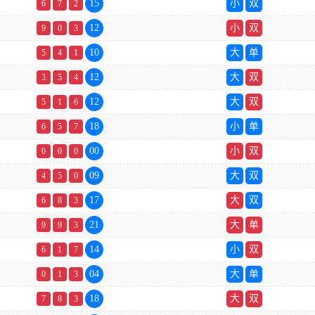
15
小
双
6
7
2
12
小
双
9
0
3
10
大
单
5
4
1
12
大
双
3
5
4
12
大
双
5
1
6
18
小
单
6
5
7
00
小
双
0
0
0
09
大
双
4
5
0
17
大
双
6
8
3
21
大
单
9
9
3
14
小
双
6
1
7
04
大
单
0
1
3
18
大
双
7
8
3