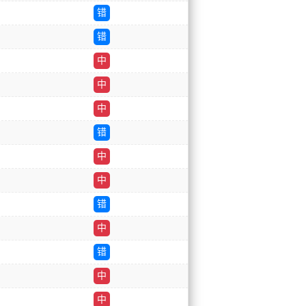
错
错
中
中
中
错
中
中
错
中
错
中
中