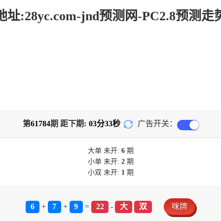
址:28yc.com-jnd预测网-PC2.8预测
第
61784
期 距下期:
03
分
33
秒
广告开关：
大单
未开:
6
期
小单
未开:
2
期
小双
未开:
1
期
6
+
7
+
9
=
22
-
大
双
咪牌