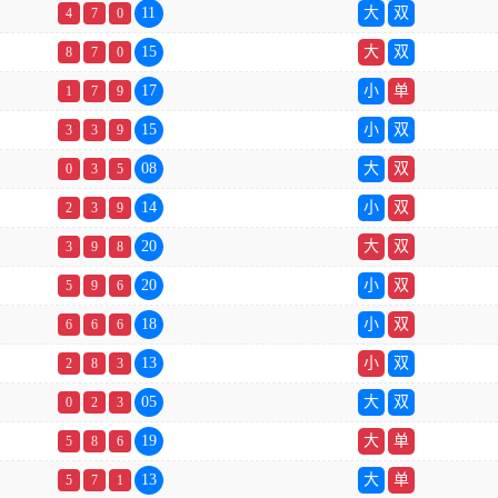
11
大
双
4
7
0
15
大
双
8
7
0
17
小
单
1
7
9
15
小
双
3
3
9
08
大
双
0
3
5
14
小
双
2
3
9
20
大
双
3
9
8
20
小
双
5
9
6
18
小
双
6
6
6
13
小
双
2
8
3
05
大
双
0
2
3
19
大
单
5
8
6
13
大
单
5
7
1