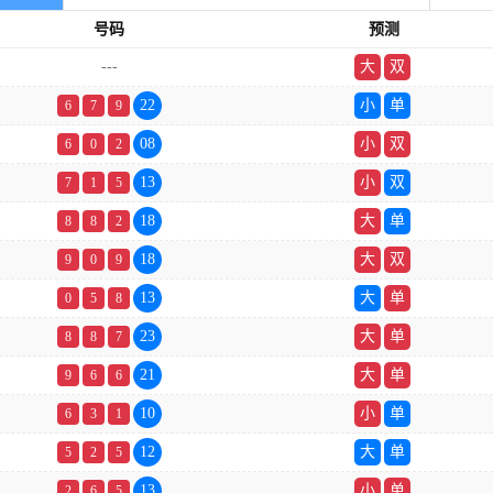
号码
预测
---
大
双
22
小
单
6
7
9
08
小
双
6
0
2
13
小
双
7
1
5
18
大
单
8
8
2
18
大
双
9
0
9
13
大
单
0
5
8
23
大
单
8
8
7
21
大
单
9
6
6
10
小
单
6
3
1
12
大
单
5
2
5
13
小
单
2
6
5