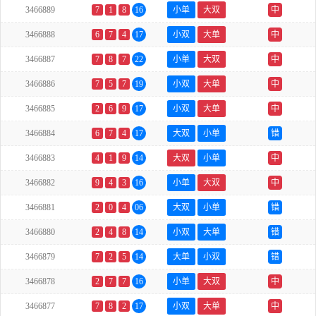
3466889
7
1
8
16
小单
大双
中
3466888
6
7
4
17
小双
大单
中
3466887
7
8
7
22
小单
大双
中
3466886
7
5
7
19
小双
大单
中
3466885
2
6
9
17
小双
大单
中
3466884
6
7
4
17
大双
小单
错
3466883
4
1
9
14
大双
小单
中
3466882
9
4
3
16
小单
大双
中
3466881
2
0
4
06
大双
小单
错
3466880
2
4
8
14
小双
大单
错
3466879
7
2
5
14
大单
小双
错
3466878
2
7
7
16
小单
大双
中
3466877
7
8
2
17
小双
大单
中