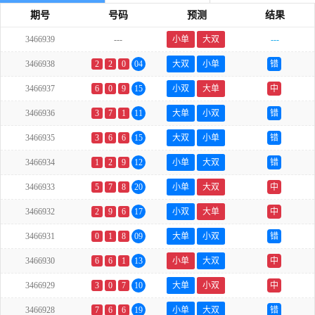
期号
号码
预测
结果
3466939
---
小单
大双
---
3466938
2
2
0
04
大双
小单
错
3466937
6
0
9
15
小双
大单
中
3466936
3
7
1
11
大单
小双
错
3466935
3
6
6
15
大双
小单
错
3466934
1
2
9
12
小单
大双
错
3466933
5
7
8
20
小单
大双
中
3466932
2
9
6
17
小双
大单
中
3466931
0
1
8
09
大单
小双
错
3466930
6
6
1
13
小单
大双
中
3466929
3
0
7
10
大单
小双
中
3466928
7
6
6
19
小单
大双
错