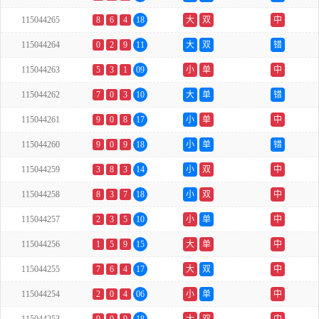
115044265
8
6
4
18
大
双
中
115044264
0
2
9
11
大
双
错
115044263
5
3
1
09
小
单
中
115044262
7
0
3
10
大
单
错
115044261
9
0
8
17
小
单
中
115044260
9
0
9
18
小
单
错
115044259
3
8
3
14
小
双
中
115044258
8
3
7
18
小
双
中
115044257
2
3
5
10
小
单
中
115044256
1
5
9
15
大
单
中
115044255
7
6
4
17
大
双
中
115044254
2
0
4
06
小
单
中