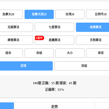
加拿大28
加拿大西28
台湾28
比特币28
无痕算法
七星算法
劫难算法
肆意算法
恶魔算法
天狗算法
组合
杀组
大小
单双
双项
双组
100期 正确：55 期 错误：45 期
正确率：55%
走势