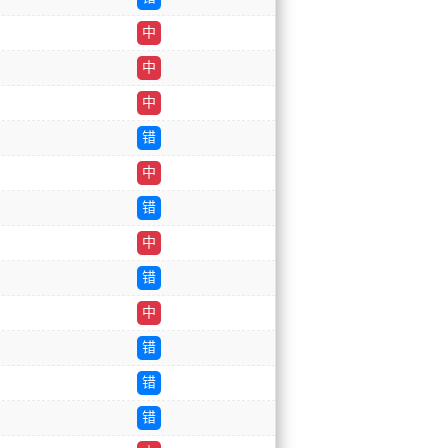
中
中
中
错
中
错
中
错
中
错
错
错