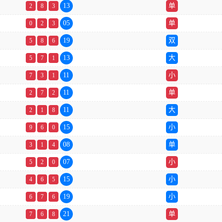
13
单
2
8
3
05
单
0
2
3
19
双
5
8
6
13
大
5
7
1
11
小
7
3
1
11
单
2
7
2
11
大
2
1
8
15
小
9
6
0
08
单
3
1
4
07
小
5
2
0
15
小
4
6
5
19
小
6
7
6
21
单
7
6
8