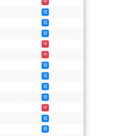
中
错
错
错
中
中
错
错
错
错
中
错
错