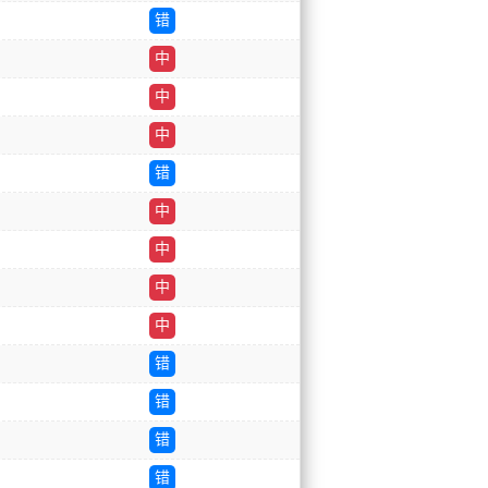
错
中
中
中
错
中
中
中
中
错
错
错
错