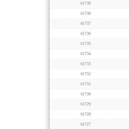
61739
61738
61737
61736
61735
61734
61733
61732
61731
61730
61729
61728
61727