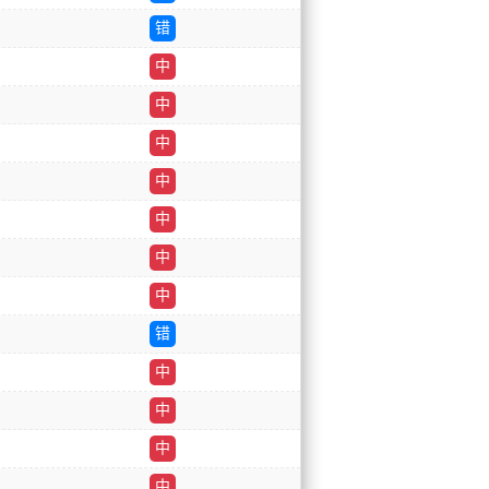
错
中
中
中
中
中
中
中
错
中
中
中
中