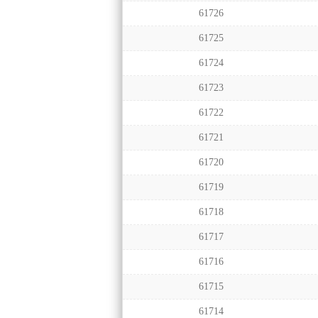
61726
61725
61724
61723
61722
61721
61720
61719
61718
61717
61716
61715
61714