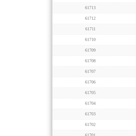
61713
61712
61711
61710
61709
61708
61707
61706
61705
61704
61703
61702
61701