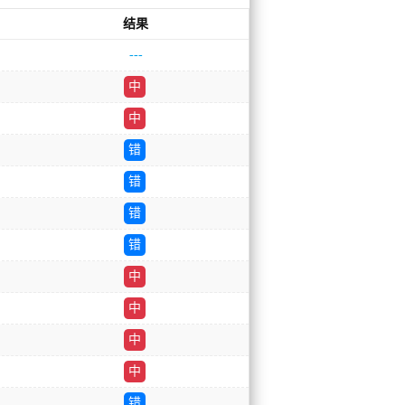
结果
---
中
中
错
错
错
错
中
中
中
中
错