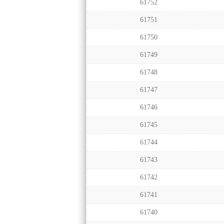
61752
61751
61750
61749
61748
61747
61746
61745
61744
61743
61742
61741
61740