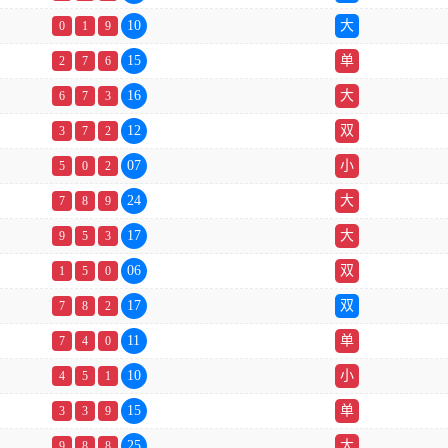
10
大
0
1
9
15
单
2
7
6
16
大
6
7
3
12
双
3
7
2
07
小
5
0
2
24
大
7
8
9
17
大
9
5
3
06
双
1
5
0
17
双
7
8
2
11
单
7
4
0
10
小
4
5
1
15
单
3
3
9
25
大
9
8
8